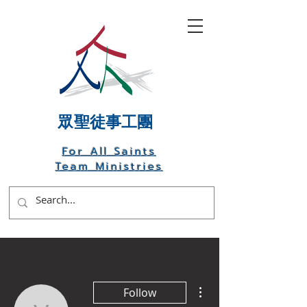
​眾聖徒事工團
For All Saints
Team Ministries
More actions
Follow