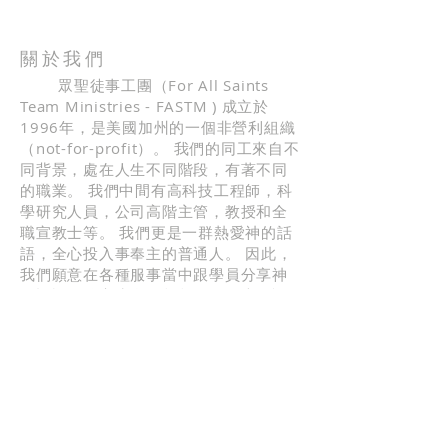
關於我們
眾聖徒事工團（For All Saints
Team Ministries - FASTM ) 成立於
1996年，是美國加州的一個非營利組織
（not-for-profit）。 我們的同工來自不
同背景，處在人生不同階段，有著不同
的職業。 我們中間有高科技工程師，科
學研究人員，公司高階主管，教授和全
職宣教士等。 我們更是一群熱愛神的話
語，全心投入事奉主的普通人。 因此，
我們願意在各種服事當中跟學員分享神
的話語，分享生命的起起伏伏，也見證
神對我們生命的引導。
地址
FASTM，PO BOX 41337，
San Jose，CA 95160